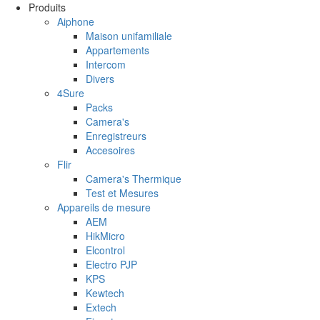
Aller au contenu principal
Produits
Aiphone
Maison unifamiliale
Appartements
Intercom
Divers
4Sure
Packs
Camera's
Enregistreurs
Accesoires
Flir
Camera's Thermique
Test et Mesures
Appareils de mesure
AEM
HikMicro
Elcontrol
Electro PJP
KPS
Kewtech
Extech