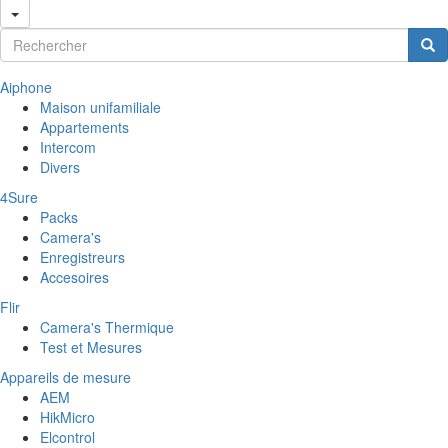
Formulaire de recherche
Rechercher
Aiphone
Maison unifamiliale
Appartements
Intercom
Divers
4Sure
Packs
Camera's
Enregistreurs
Accesoires
Flir
Camera's Thermique
Test et Mesures
Appareils de mesure
AEM
HikMicro
Elcontrol