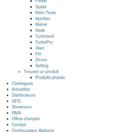
Finest
Guide
Klein Tools
Kyoritsu
Metrel
Seek
Turbotech
TurboPro
Viavi
Flir
Zircon
Softing
Trouvez un produit
Produits phares
Catalogues
Actualités
Distributeurs
QFD
Showroom
RMA
Offres d'emploi
Contact
Configurateur Aiphone